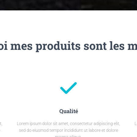
i mes produits sont les m
Qualité
t,
Lorem ipsum dolor sit amet, consectetur adipiscing elit,
L
e
sed do eiusmod tempor incididunt ut labore et dolore