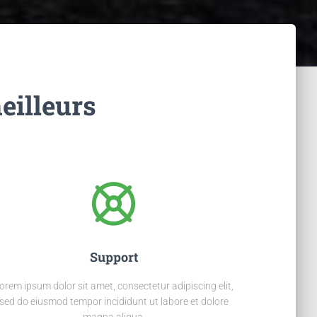
eilleurs
Support
orem ipsum dolor sit amet, consectetur adipiscing elit,
sed do eiusmod tempor incididunt ut labore et dolore