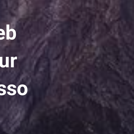
eb
ur
sso