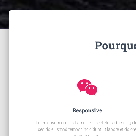
Pourquo
Responsive
Lorem ipsum dolor sit amet, consectetur adipiscing eli
sed do eiusmod tempor incididunt ut labore et dolor