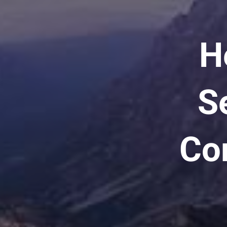
H
S
Co